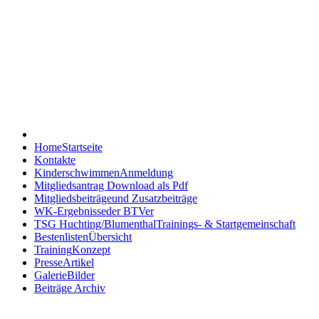
Blumenthaler TV -
Schwimmen
Home
Startseite
Kontakte
Kinderschwimmen
Anmeldung
Mitgliedsantrag
Download als Pdf
Mitgliedsbeiträge
und Zusatzbeiträge
WK-Ergebnisse
der BTVer
TSG Huchting/Blumenthal
Trainings- & Startgemeinschaft
Bestenlisten
Übersicht
Training
Konzept
Presse
Artikel
Galerie
Bilder
Beiträge Archiv