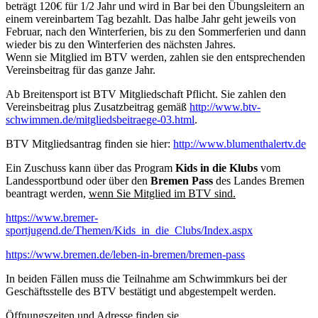
beträgt 120€ für 1/2 Jahr und wird in Bar bei den Übungsleitern an
einem vereinbartem Tag bezahlt. Das halbe Jahr geht jeweils von
Februar, nach den Winterferien, bis zu den Sommerferien und dann
wieder bis zu den Winterferien des nächsten Jahres.
Wenn sie Mitglied im BTV werden, zahlen sie den entsprechenden
Vereinsbeitrag für das ganze Jahr.
Ab Breitensport ist BTV Mitgliedschaft Pflicht. Sie zahlen den
Vereinsbeitrag plus Zusatzbeitrag gemäß
http://www.btv-
schwimmen.de/mitgliedsbeitraege-03.html
.
BTV Mitgliedsantrag finden sie hier:
http://www.blumenthalertv.de
Ein Zuschuss kann über das Program
Kids in die Klubs
vom
Landessportbund oder über den
Bremen Pass
des Landes Bremen
beantragt werden,
wenn Sie Mitglied im BTV sind.
https://www.bremer-
sportjugend.de/Themen/Kids_in_die_Clubs/Index.aspx
https://www.bremen.de/leben-in-bremen/bremen-pass
In beiden Fällen muss die Teilnahme am Schwimmkurs bei der
Geschäftsstelle des BTV bestätigt und abgestempelt werden.
Öffnungszeiten und Adresse finden sie