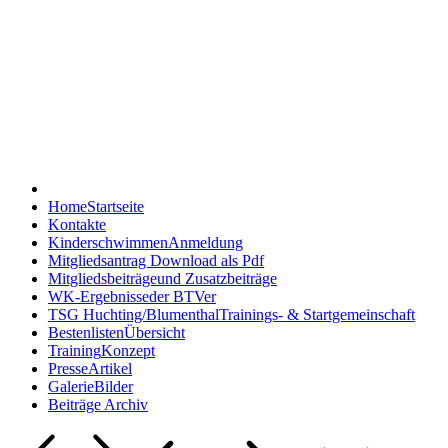
Blumenthaler TV -
Schwimmen
Home
Startseite
Kontakte
Kinderschwimmen
Anmeldung
Mitgliedsantrag
Download als Pdf
Mitgliedsbeiträge
und Zusatzbeiträge
WK-Ergebnisse
der BTVer
TSG Huchting/Blumenthal
Trainings- & Startgemeinschaft
Bestenlisten
Übersicht
Training
Konzept
Presse
Artikel
Galerie
Bilder
Beiträge Archiv