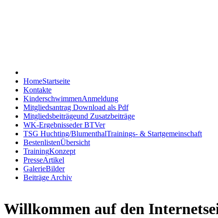
Home
Startseite
Kontakte
Kinderschwimmen
Anmeldung
Mitgliedsantrag
Download als Pdf
Mitgliedsbeiträge
und Zusatzbeiträge
WK-Ergebnisse
der BTVer
TSG Huchting/Blumenthal
Trainings- & Startgemeinschaft
Bestenlisten
Übersicht
Training
Konzept
Presse
Artikel
Galerie
Bilder
Beiträge Archiv
Willkommen auf den Internetse