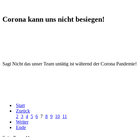
Corona kann uns nicht besiegen!
Sagt Nicht das unser Team untätig ist während der Corona Pandemie!
Start
Zurück
2
3
4
5
6
7
8
9
10
11
Weiter
Ende